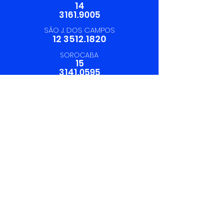
14
3161.9005
SÃO J. DOS CAMPOS
12 3512.1820
SOROCABA
15
3141.0595
19 97412.6199
SAC:
19 3113.6220
Rua São Gabriel, 1503 - Vila
Belvedere - Americana
Solicite uma cotação