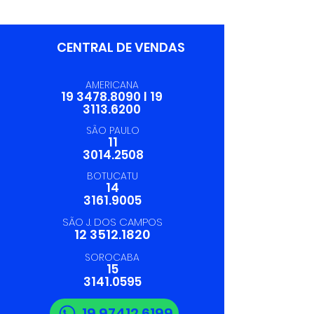
CENTRAL DE VENDAS
AMERICANA
19 3478.8090
I
19
3113.6200
SÃO PAULO
11
3014.2508
BOTUCATU
14
3161.9005
SÃO J. DOS CAMPOS
12 3512.1820
SOROCABA
15
3141.0595
19 97412.6199