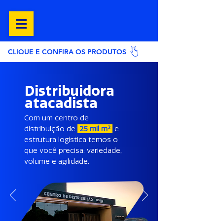
CLIQUE E CONFIRA OS PRODUTOS
Distribuidora
atacadista
Com um centro de
distribuição de
25 mil m²
e
estrutura logística temos o
que você precisa: variedade,
volume e agilidade.