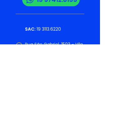
SAC:
19 3113.6220
Rua São Gabriel, 1503 - Vila
Belvedere - Americana
Solicite uma cotação
INSTITUCIONAL
Home
Marcas
A Trevilub
Carreiras
Varejo
Novidades