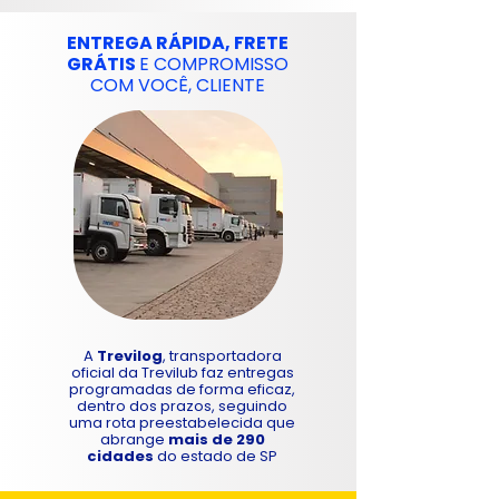
ENTREGA RÁPIDA, FRETE
GRÁTIS
E COMPROMISSO
COM VOCÊ, CLIENTE
U
S
P
E
A
R
G
R
E
Á
R
T
P
I
N
D
E
A
S
I
T
F
Á
R
R
E
G
T
E
A
Trevilog
, transportadora
oficial da Trevilub faz entregas
programadas de forma eficaz,
dentro dos prazos, seguindo
uma rota preestabelecida que
abrange
mais de 290
cidades
do estado de SP