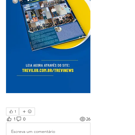
trevinews
1
1
0
26
Escreva um comentário