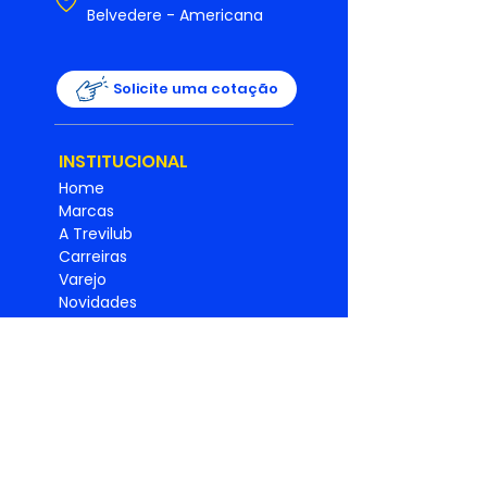
Belvedere - Americana
Solicite uma cotação
INSTITUCIONAL
Home
Marcas
A Trevilub
Carreiras
Varejo
Novidades
Boletins Técnicos
Ouvidoria
SAC
Universidade Trevilub
Relatório de
Igualdade
Salarial
Política de
privacidade