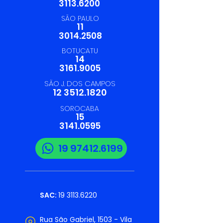
3113.6200
SÃO PAULO
11
3014.2508
BOTUCATU
14
3161.9005
SÃO J. DOS CAMPOS
12 3512.1820
SOROCABA
15
3141.0595
19 97412.6199
SAC:
19 3113.6220
Rua São Gabriel, 1503 - Vila