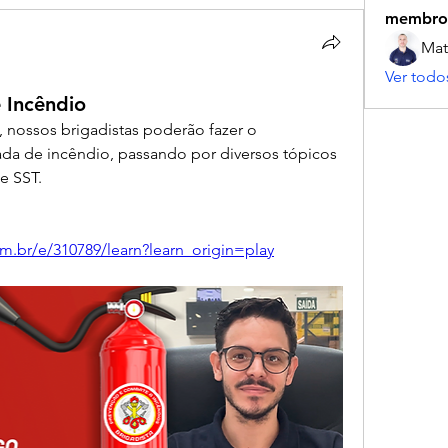
membro
Mat
Ver todo
 Incêndio
 nossos brigadistas poderão fazer o 
da de incêndio, passando por diversos tópicos 
e SST.
com.br/e/310789/learn?learn_origin=play