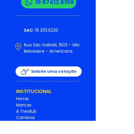
19 97412.6199
SAC:
19 3113.6220
Rua São Gabriel, 1503 - Vila
Belvedere - Americana
Solicite uma cotação
INSTITUCIONAL
Home
Marcas
A Trevilub
Carreiras
Varejo
Novidades