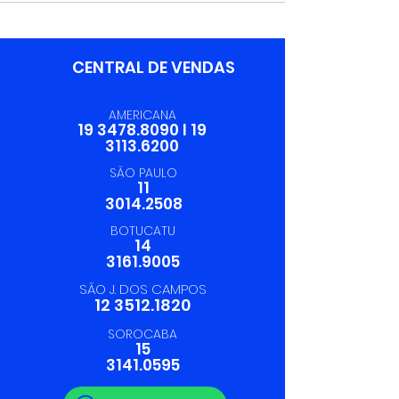
CENTRAL DE VENDAS
AMERICANA
19 3478.8090
I
19
3113.6200
SÃO PAULO
11
3014.2508
BOTUCATU
14
3161.9005
SÃO J. DOS CAMPOS
12 3512.1820
SOROCABA
15
3141.0595