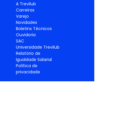
A Trevilub
Carreiras
Varejo
Novidades
Boletins Técnicos
Ouvidoria
SAC
Universidade Trevilub
Relatório de
Igualdade
Salarial
Política de
privacidade
PRODUTO
S
Lubrificantes
Graxas
Pneus
Filtros
Acessórios
Manutenção