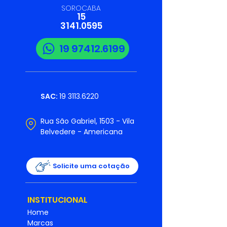
SOROCABA
15
3141.0595
19 97412.6199
SAC:
19 3113.6220
Rua São Gabriel, 1503 - Vila
Belvedere - Americana
Solicite uma cotação
INSTITUCIONAL
Home
Marcas