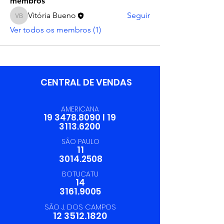
membros
Vitória Bueno
Seguir
Vitória Bueno
Ver todos os membros (1)
CENTRAL DE VENDAS
AMERICANA
19 3478.8090
I
19
3113.6200
SÃO PAULO
11
3014.2508
BOTUCATU
14
3161.9005
SÃO J. DOS CAMPOS
12 3512.1820