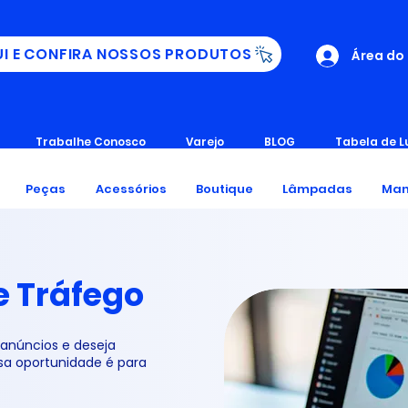
UI E CONFIRA NOSSOS PRODUTOS
Área do
Trabalhe Conosco
Varejo
BLOG
Tabela de L
Peças
Acessórios
Boutique
Lâmpadas
Man
e Tráfego
 anúncios e deseja
ssa oportunidade é para