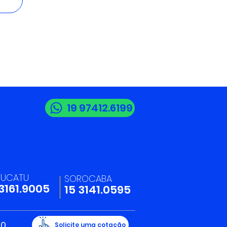
19 97412.6199
TUCATU
SOROCABA
 3161.9005
15 3141.0595
20
Solicite uma cotação