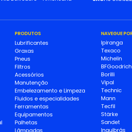
PRODUTOS
NAVEGUE PO
Ipiranga
Lubrificantes
Texaco
Graxas
Michelin
Pneus
BFGoodrich
Filtros
Borilli
Acessórios
Vipal
Manutenção
Technic
Embelezamento e Limpeza
Mann
Fluidos e especialidades
Tecfil
Ferramentas
Stärke
Equipamentos
Sandet
l
Palhetas
Inquibrás
Lâmpadas