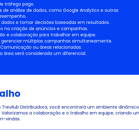
e tráfego pago.
de análise de dados, como Google Analytics e outras
desempenho.
tar dados e tomar decisões baseadas em resultados.
ão na criação de anúncios e campanhas.
ão e colaboração para trabalhar em equipe.
 gerenciar múltiplas campanhas simultaneamente.
 Comunicação ou áreas relacionadas.
 a área será considerada um diferencial.
alho
 Trevilub Distribuidora, você encontrará um ambiente dinâmico
. Valorizamos a colaboração e o trabalho em equipe, criando um
m-vindas.