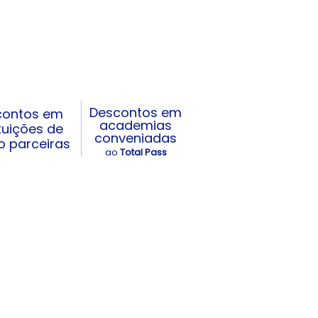
Descontos em
contos em
academias
ituições de
conveniadas
o parceiras
ao
Total Pass