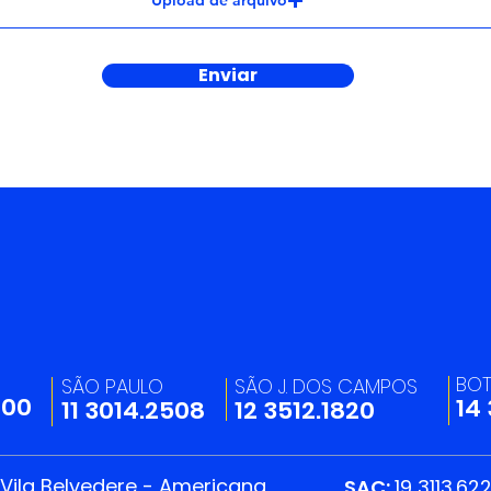
Enviar
BO
SÃO PAULO
SÃO J. DOS CAMPOS
200
14
11 3014.2508
12 3512.1820
 Vila Belvedere - Americana
SAC:
19 3113.62