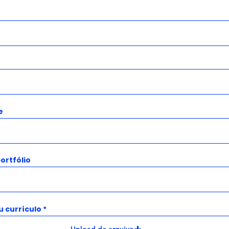
e
portfólio
u currículo
Upload de arquivo