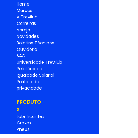
Home
Marcas
A Trevilub
Carreiras
Varejo
Novidades
Boletins Técnicos
Ouvidoria
SAC
Universidade Trevilub
Relatório de
Igualdade
Salarial
Política de
privacidade
PRODUTO
S
Lubrificantes
Graxas
Pneus
Filtros