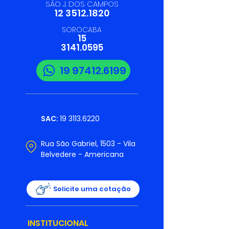
SÃO J. DOS CAMPOS
12 3512.1820
SOROCABA
15
3141.0595
19 97412.6199
SAC:
19 3113.6220
Rua São Gabriel, 1503 - Vila
Belvedere - Americana
Solicite uma cotação
INSTITUCIONAL