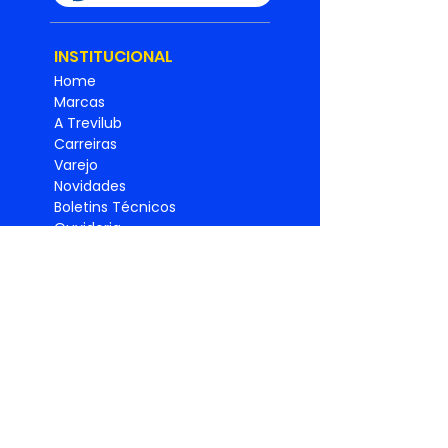
INSTITUCIONAL
Home
Marcas
A Trevilub
Carreiras
Varejo
Novidades
Boletins Técnicos
Ouvidoria
SAC
Universidade Trevilub
Relatório de
Igualdade
Salarial
Política de
privacidade
PRODUTO
S
Lubrificantes