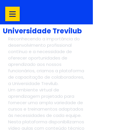
Universidade Trevilub
Reconhecendo a importância do 
desenvolvimento profissional 
contínuo e a necessidade de 
oferecer oportunidades de 
aprendizado aos nossos 
funcionários, criamos a plataforma 
de capacitação de colaboradores, 
a Universidade Trevilub. 
Um ambiente virtual de 
aprendizagem projetado para 
fornecer uma ampla variedade de 
cursos e treinamentos adaptados 
às necessidades de cada equipe. 
Nesta plataforma disponibilizamos 
vídeo aulas com conteúdo técnico 