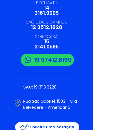
BOTUCATU
14
3161.9005
SÃO J. DOS CAMPOS
12 3512.1820
SOROCABA
15
3141.0595
19 97412.6199
SAC:
19 3113.6220
Rua São Gabriel, 1503 - Vila
Belvedere - Americana
Solicite uma cotação