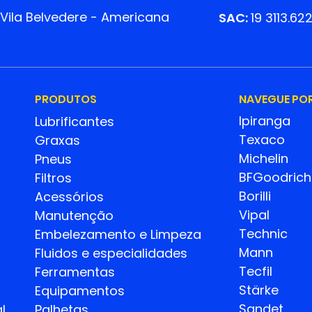
 Vila Belvedere - Americana
SAC:
19 3113.62
PRODUTOS
NAVEGUE PO
Ipiranga
Lubrificantes
Texaco
Graxas
Michelin
Pneus
BFGoodrich
Filtros
Borilli
Acessórios
Vipal
Manutenção
Technic
Embelezamento e Limpeza
Mann
Fluidos e especialidades
Tecfil
Ferramentas
Stärke
Equipamentos
Sandet
l
Palhetas