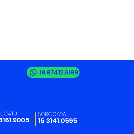
19 97412.6199
6 - Dia do
issional de Logística
TUCATU
SOROCABA
 3161.9005
15 3141.0595