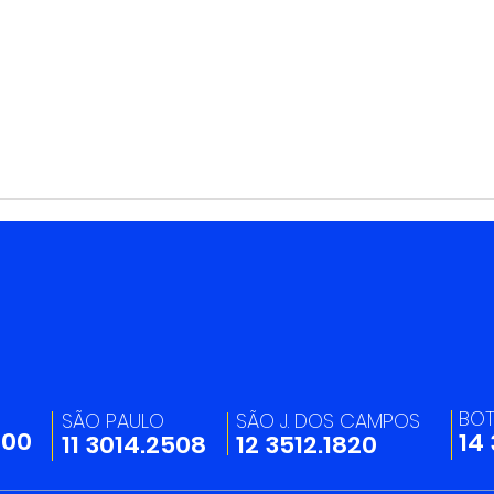
Integração Entre Áreas
06/0
Fortalece a Excelência
Prof
Operacional da Trevilog
BO
SÃO PAULO
SÃO J. DOS CAMPOS
200
14
11 3014.2508
12 3512.1820