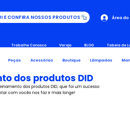
UI E CONFIRA NOSSOS PRODUTOS
Área do
Trabalhe Conosco
Varejo
BLOG
Tabela de L
Peças
Acessórios
Boutique
Lâmpadas
Man
to dos produtos DID
einamento dos produtos DID, que foi um sucesso
tar com vocês nos faz ir mais longe!