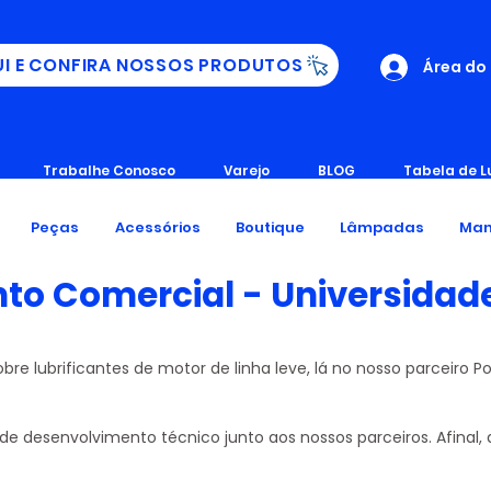
UI E CONFIRA NOSSOS PRODUTOS
Área do
Trabalhe Conosco
Varejo
BLOG
Tabela de L
Peças
Acessórios
Boutique
Lâmpadas
Man
to Comercial - Universidad
re lubrificantes de motor de linha leve, lá no nosso parceiro P
de desenvolvimento técnico junto aos nossos parceiros. Afinal