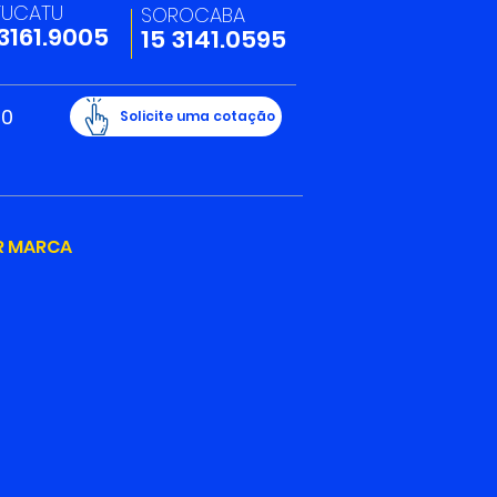
TUCATU
SOROCABA
 3161.9005
15 3141.0595
20
Solicite uma cotação
R MARCA