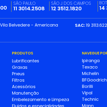
BO
SÃO PAULO
SÃO J. DOS CAMPOS
200
14
11 3014.2508
12 3512.1820
 Vila Belvedere - Americana
SAC:
19 3113.62
PRODUTOS
NAVEGUE PO
Ipiranga
Lubrificantes
Texaco
Graxas
Michelin
Pneus
BFGoodrich
Filtros
Borilli
Acessórios
Vipal
Manutenção
Technic
Embelezamento e Limpeza
Mann
Fluidos e especialidades