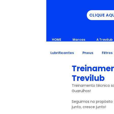
CLIQUE AQ
HOME
Marcas
A Trevilub
Lubrificantes
Pneus
Filtros
Treinamen
Trevilub
Treinamento técnico sob
Guarulhos!
Seguimos no propósito 
junto, cresce junto!