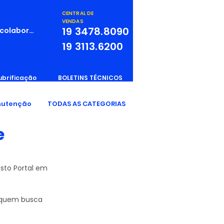
CENTRAL DE
VENDAS
19
3478.8090
 colaborador
19
3113.6200
ubrificação
BOLETINS TÉCNICOS
utenção
TODAS AS CATEGORIAS
e
osto Portal em 
, quem busca 