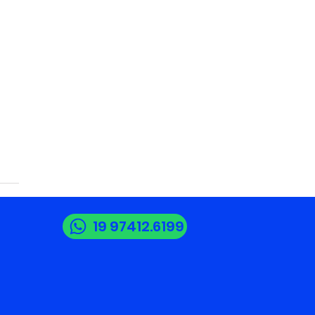
19 97412.6199
6 - Dia do
issional de Logística