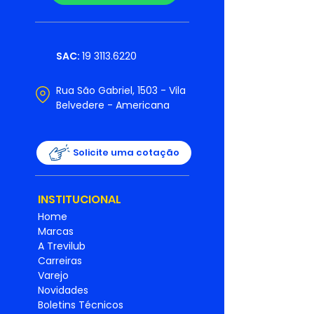
SAC:
19 3113.6220
Rua São Gabriel, 1503 - Vila
Belvedere - Americana
Solicite uma cotação
INSTITUCIONAL
Home
Marcas
A Trevilub
Carreiras
Varejo
Novidades
Boletins Técnicos