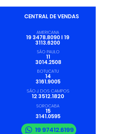
Trevilog
CENTRAL DE VENDAS
AMERICANA
19 3478.8090
I
19
3113.6200
SÃO PAULO
11
3014.2508
BOTUCATU
14
3161.9005
SÃO J. DOS CAMPOS
12 3512.1820
SOROCABA
15
3141.0595
19 97412.6199