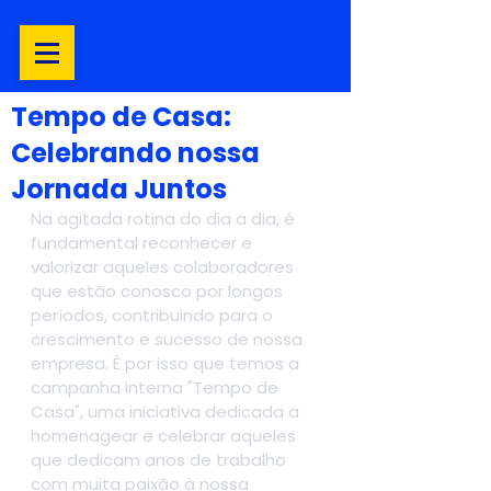
Tempo de Casa:
Celebrando nossa
Jornada Juntos
Na agitada rotina do dia a dia, é 
fundamental reconhecer e 
valorizar aqueles colaboradores 
que estão conosco por longos 
períodos, contribuindo para o 
crescimento e sucesso de nossa 
empresa. É por isso que temos a 
campanha interna "Tempo de 
Casa", uma iniciativa dedicada a 
homenagear e celebrar aqueles 
que dedicam anos de trabalho 
com muita paixão à nossa 