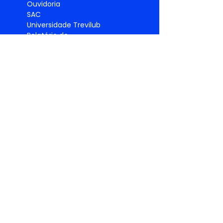
Ouvidoria
SAC
Universidade Trevilub
Relatório de
Igualdade
Salarial
Política de
privacidade
PRODUTO
S
Lubrificantes
Graxas
Pneus
Filtros
Acessórios
Manutenção
Embelezamento e Limpeza
Fluidos e especialidades
Ferramentas
Equipamentos
Palhetas