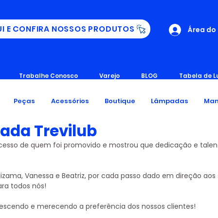
UI E CONFIRA NOSSOS PRODUTOS
Área do
Trabalhe Conosco
Varejo
BLOG
Tabela de L
Peças
Acessórios
Boutique
Lâmpadas
Man
ada Trevilub
cesso de quem foi promovido e mostrou que dedicação e tale
Elizama, Vanessa e Beatriz, por cada passo dado em direção aos 
ara todos nós!
escendo e merecendo a preferência dos nossos clientes!