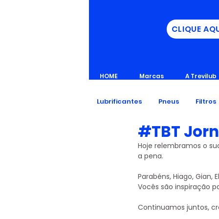
CLIQUE AQ
HOME
Marcas
A Trevilub
Lubrificantes
Pneus
Filtros
#TBT Jorn
Hoje relembramos o su
a pena.
Parabéns, Hiago, Gian, 
Vocês são inspiração p
Continuamos juntos, cr