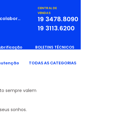
CENTRAL DE
VENDAS
19
3478.8090
 colaborador
19
3113.6200
ubrificação
BOLETINS TÉCNICOS
utenção
TODAS AS CATEGORIAS
nto sempre valem 
seus sonhos. 