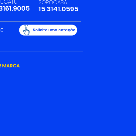
TUCATU
SOROCABA
 3161.9005
15 3141.0595
20
Solicite uma cotação
R MARCA