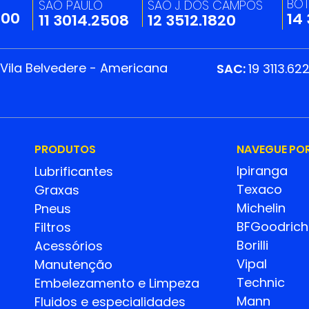
BO
SÃO PAULO
SÃO J. DOS CAMPOS
200
14
11 3014.2508
12 3512.1820
 Vila Belvedere - Americana
SAC:
19 3113.62
PRODUTOS
NAVEGUE PO
Ipiranga
Lubrificantes
Texaco
Graxas
Michelin
Pneus
BFGoodrich
Filtros
Borilli
Acessórios
Vipal
Manutenção
Technic
Embelezamento e Limpeza
Mann
Fluidos e especialidades