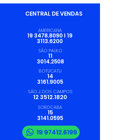
Trevilog
CENTRAL DE VENDAS
AMERICANA
19 3478.8090
I
19
3113.6200
SÃO PAULO
11
3014.2508
BOTUCATU
14
3161.9005
SÃO J. DOS CAMPOS
12 3512.1820
SOROCABA
15
3141.0595
19 97412.6199