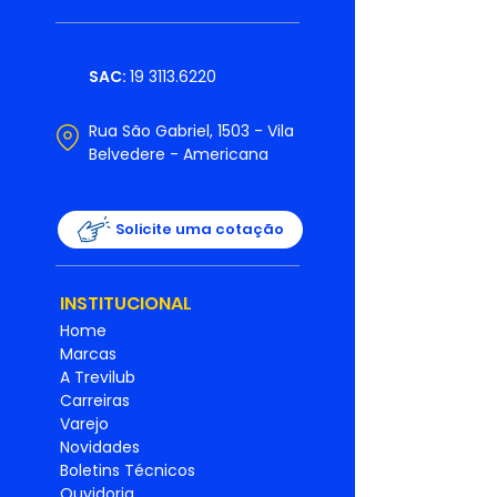
SAC:
19 3113.6220
Rua São Gabriel, 1503 - Vila
Belvedere - Americana
Solicite uma cotação
INSTITUCIONAL
Home
Marcas
A Trevilub
Carreiras
Varejo
Novidades
Boletins Técnicos
Ouvidoria