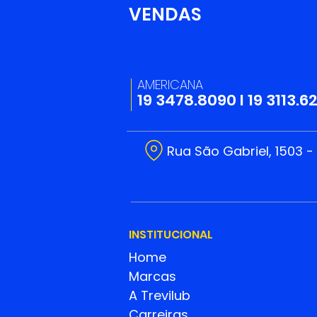
VENDAS
09/06 - Dia do
Profissional Controlador
de Acesso
AMERICANA
19 3478.8090
I
19 3113.6
Rua São Gabriel, 1503 -
INSTITUCIONAL
Home
Marcas
A Trevilub
Carreiras