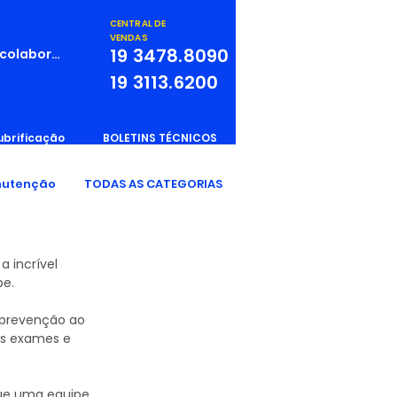
CENTRAL DE
VENDAS
19
3478.8090
 colaborador
19
3113.6200
ubrificação
BOLETINS TÉCNICOS
utenção
TODAS AS CATEGORIAS
 incrível 
pe.
prevenção ao 
os exames e 
ue uma equipe, 