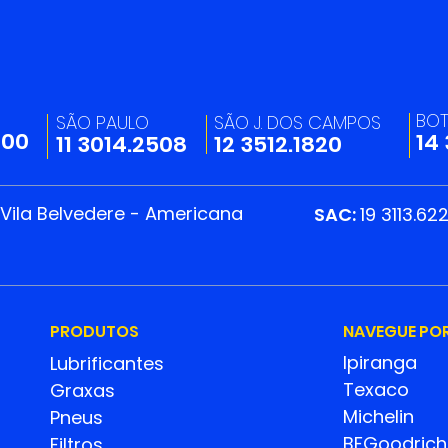
Integração Entre Áreas
06/0
Fortalece a Excelência
Prof
Operacional da Trevilog
BO
SÃO PAULO
SÃO J. DOS CAMPOS
200
14
11 3014.2508
12 3512.1820
 Vila Belvedere - Americana
SAC:
19 3113.62
PRODUTOS
NAVEGUE PO
Ipiranga
Lubrificantes
Texaco
Graxas
Michelin
Pneus
BFGoodrich
Filtros