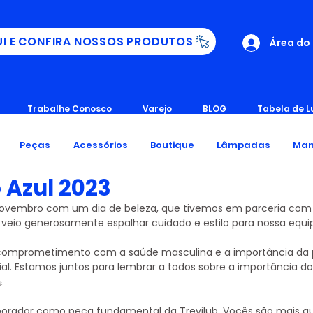
UI E CONFIRA NOSSOS PRODUTOS
Área do
Trabalhe Conosco
Varejo
BLOG
Tabela de L
Peças
Acessórios
Boutique
Lâmpadas
Man
Azul 2023
ovembro com um dia de beleza, que tivemos em parceria com a
veio generosamente espalhar cuidado e estilo para nossa equi
omprometimento com a saúde masculina e a importância da 
al. Estamos juntos para lembrar a todos sobre a importância d

borador como peça fundamental da Trevilub. Vocês são mais q