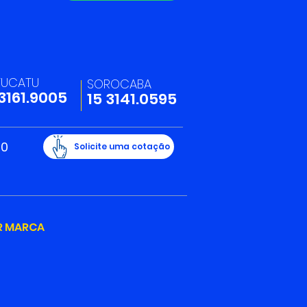
6 - Dia do
issional de Logística
TUCATU
SOROCABA
 3161.9005
15 3141.0595
20
Solicite uma cotação
R MARCA