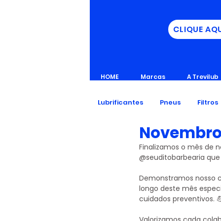
CLIQUE AQ
HOME
Marcas
A Trevilub
Lubrificantes
Pneus
Filtros
Novembro 
Finalizamos o mês de n
@seuditobarbearia que 
Demonstramos nosso c
longo deste mês especi
cuidados preventivos. 
Valorizamos cada cola