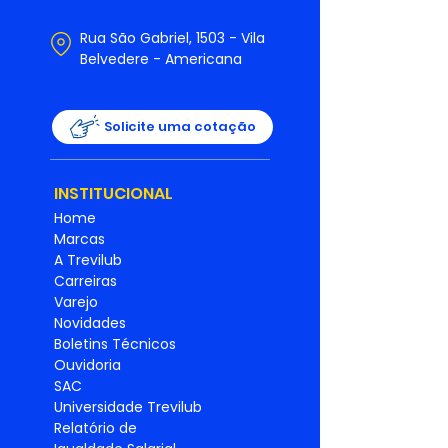
Rua São Gabriel, 1503 - Vila
Belvedere - Americana
Solicite uma cotação
INSTITUCIONAL
Home
Marcas
A Trevilub
Carreiras
Varejo
Novidades
Boletins Técnicos
Ouvidoria
SAC
Universidade Trevilub
Relatório de