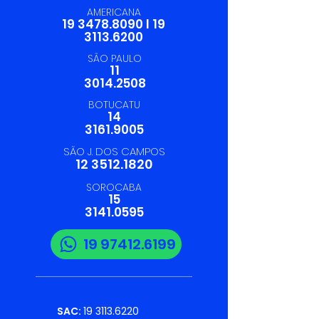
AMERICANA
19 3478.8090
I
19
3113.6200
SÃO PAULO
11
3014.2508
BOTUCATU
14
3161.9005
SÃO J. DOS CAMPOS
12 3512.1820
SOROCABA
15
3141.0595
19 97412.6199
SAC:
19 3113.6220