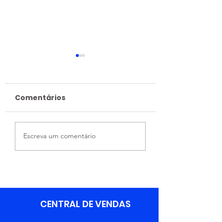
Comentários
Integração Entre
06/06 - Dia d
Escreva um comentário
Áreas Fortalece a
Profissional 
Excelência
Logística
Operacional da
Trevilog
CENTRAL DE VENDAS