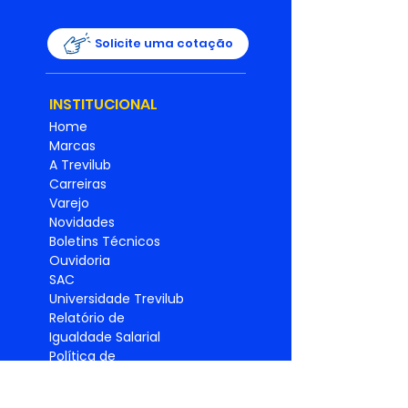
Solicite uma cotação
INSTITUCIONAL
Home
Marcas
A Trevilub
Carreiras
Varejo
Novidades
Boletins Técnicos
Ouvidoria
SAC
Universidade Trevilub
Relatório de
Igualdade
Salarial
Política de
privacidade