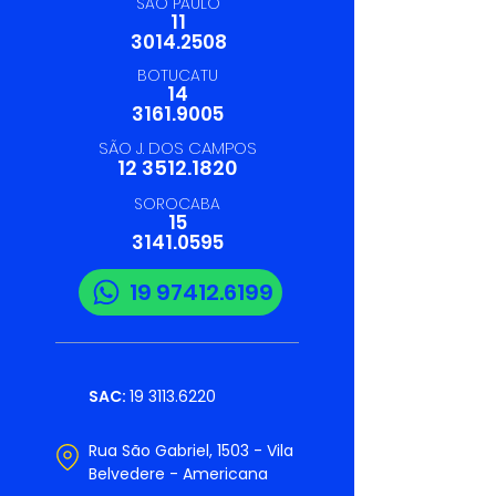
SÃO PAULO
11
3014.2508
BOTUCATU
14
3161.9005
SÃO J. DOS CAMPOS
12 3512.1820
SOROCABA
15
3141.0595
19 97412.6199
SAC:
19 3113.6220
Rua São Gabriel, 1503 - Vila
Belvedere - Americana