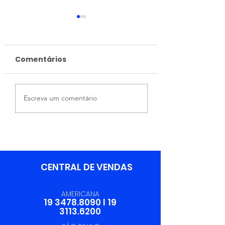
Comentários
Integração Entre
06/06 - Dia d
Escreva um comentário
Áreas Fortalece a
Profissional 
Excelência
Logística
Operacional da
Trevilog
CENTRAL DE VENDAS
AMERICANA
19 3478.8090
I
19
3113.6200