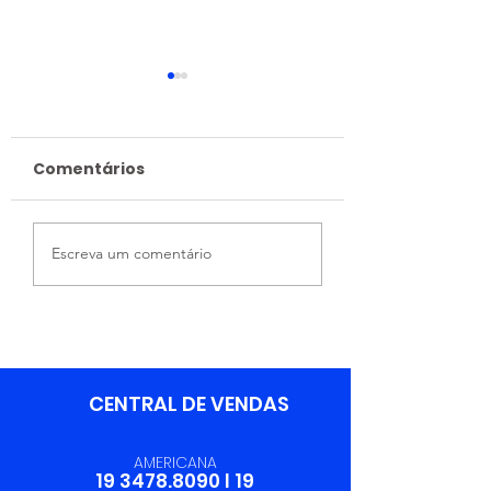
Comentários
Integração Entre
06/06 - Dia d
Escreva um comentário
Áreas Fortalece a
Profissional 
Excelência
Logística
Operacional da
Trevilog
CENTRAL DE VENDAS
AMERICANA
19 3478.8090
I
19