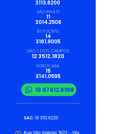
3113.6200
SÃO PAULO
11
3014.2508
BOTUCATU
14
3161.9005
SÃO J. DOS CAMPOS
12 3512.1820
SOROCABA
15
3141.0595
19 97412.6199
SAC:
19 3113.6220
Rua São Gabriel, 1503 - Vila