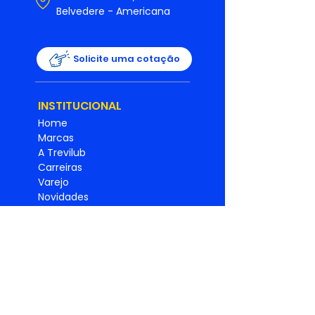
Belvedere - Americana
Solicite uma cotação
INSTITUCIONAL
Home
Marcas
A Trevilub
Carreiras
Varejo
Novidades
Boletins Técnicos
Ouvidoria
SAC
Universidade Trevilub
Relatório de
Igualdade
Salarial
Política de
privacidade