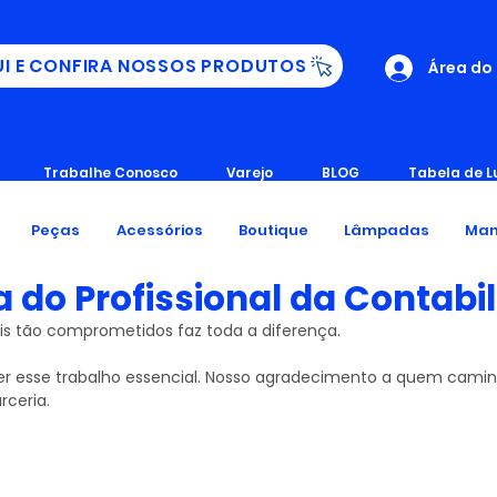
UI E CONFIRA NOSSOS PRODUTOS
Área do
Trabalhe Conosco
Varejo
BLOG
Tabela de L
Peças
Acessórios
Boutique
Lâmpadas
Man
a do Profissional da Contabi
is tão comprometidos faz toda a diferença.
cer esse trabalho essencial. Nosso agradecimento a quem cami
ceria.