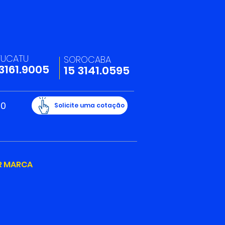
panha Maio
relo 2026
TUCATU
SOROCABA
 3161.9005
15 3141.0595
20
Solicite uma cotação
R MARCA