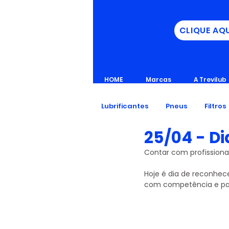
CLIQUE AQ
HOME
Marcas
A Trevilub
Lubrificantes
Pneus
Filtros
25/04 - Di
Contar com profissiona
Hoje é dia de reconhe
com competência e par