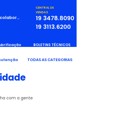
CENTRAL DE
VENDAS
19
3478.8090
 colaborador
19
3113.6200
ubrificação
BOLETINS TÉCNICOS
utenção
TODAS AS CATEGORIAS
lidade
nha com a gente 