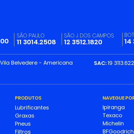
20/05 - Dia do
Cam
Profissional de Gente &
Ama
Cultura
BO
SÃO PAULO
SÃO J. DOS CAMPOS
200
14
11 3014.2508
12 3512.1820
 Vila Belvedere - Americana
SAC:
19 3113.62
PRODUTOS
NAVEGUE PO
Ipiranga
Lubrificantes
Texaco
Graxas
Michelin
Pneus
BFGoodrich
Filtros