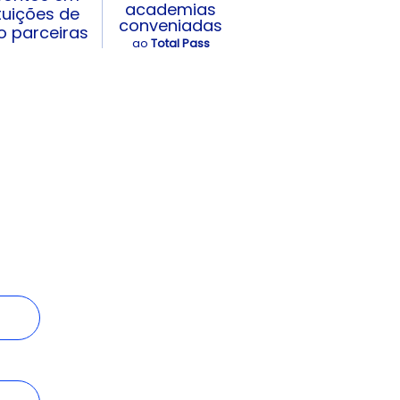
academias
ituições de
conveniadas
o parceiras
ao
Total Pass