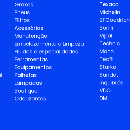
Texaco
Graxas
Michelin
Pneus
BFGoodrich
Filtros
Borilli
Acessórios
Vipal
Manutenção
Technic
Embelezamento e Limpeza
Mann
Fluidos e especialidades
Tecfil
Ferramentas
Stärke
Equipamentos
Sandet
l
Palhetas
Inquibrás
Lâmpadas
VDO
Boutique
DML
Odorizantes