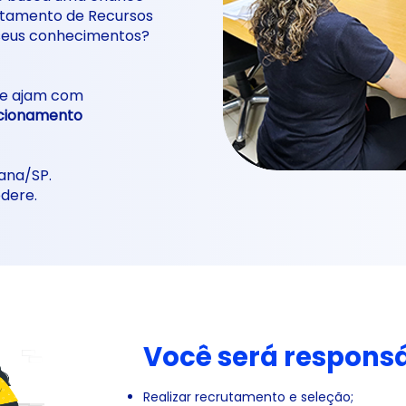
artamento de Recursos
seus conhecimentos?
ue ajam com
cionamento
ana/SP.
edere.
Você será responsá
​Realizar
recrutamento e seleção;