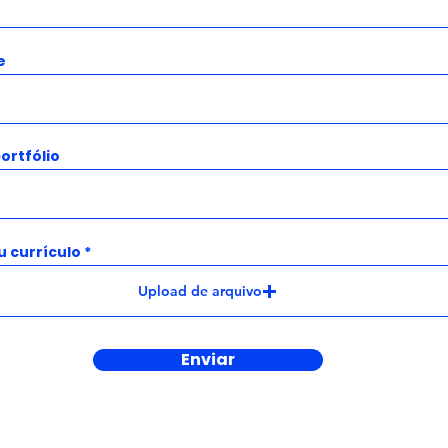
e
portfólio
u currículo
Upload de arquivo
Enviar