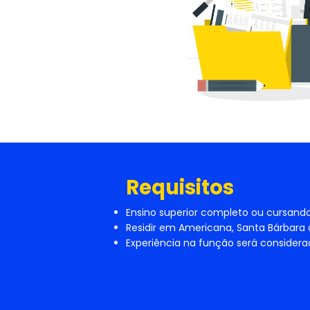
Requisitos
Ensino superior completo ou cursando
Residir em Americana, Santa Bárbara
Experiência na função será considera