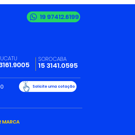
19 97412.6199
TUCATU
SOROCABA
 3161.9005
15 3141.0595
20
Solicite uma cotação
R MARCA