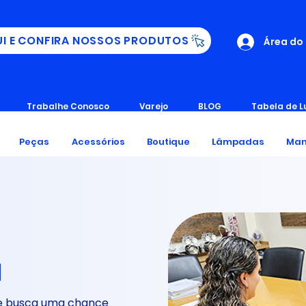
UI E CONFIRA NOSSOS PRODUTOS
Área do
Trabalhe Conosco
Varejo
BLOG
Tabela de L
Peças
Acessórios
Boutique
Lâmpadas
Man
H
 e busca uma chance