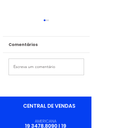
Comentários
Integração Entre
06/06 - Dia d
Escreva um comentário
Áreas Fortalece a
Profissional 
Excelência
Logística
Operacional da
Trevilog
CENTRAL DE VENDAS
AMERICANA
19 3478.8090
I
19