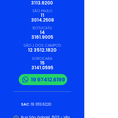
3113.6200
SÃO PAULO
11
3014.2508
BOTUCATU
14
3161.9005
SÃO J. DOS CAMPOS
12 3512.1820
SOROCABA
15
3141.0595
19 97412.6199
SAC:
19 3113.6220
Rua São Gabriel, 1503 - Vila