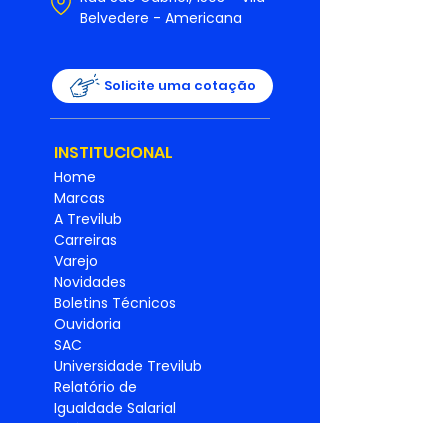
Belvedere - Americana
Solicite uma cotação
INSTITUCIONAL
Home
Marcas
A Trevilub
Carreiras
Varejo
Novidades
Boletins Técnicos
Ouvidoria
SAC
Universidade Trevilub
Relatório de
Igualdade
Salarial
Política de