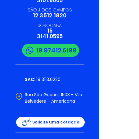
3161.9005
SÃO J. DOS CAMPOS
12 3512.1820
SOROCABA
15
3141.0595
19 97412.6199
SAC:
19 3113.6220
Rua São Gabriel, 1503 - Vila
Belvedere - Americana
Solicite uma cotação