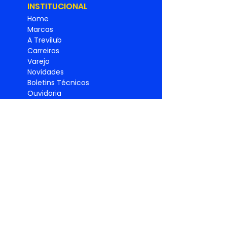
INSTITUCIONAL
Home
Marcas
A Trevilub
Carreiras
Varejo
Novidades
Boletins Técnicos
Ouvidoria
SAC
Universidade Trevilub
Relatório de
Igualdade
Salarial
Política de
privacidade
PRODUTO
S
Lubrificantes
Graxas
Pneus