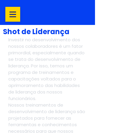
Shot de Liderança
Investir no desenvolvimento dos 
nossos colaboradores é um fator 
primordial, especialmente quando 
se trata do desenvolvimento de 
liderança. Por isso, temos um 
programa de treinamentos e 
capacitações voltados para o 
aprimoramento das habilidades 
de liderança dos nossos 
funcionários.
Nossos treinamentos de 
desenvolvimento de liderança são 
projetados para fornecer as 
ferramentas e conhecimentos 
necessários para que nossos 