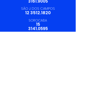
3161.9005
SÃO J. DOS CAMPOS
12 3512.1820
SOROCABA
15
3141.0595
19 97412.6199
SAC:
19 3113.6220
Rua São Gabriel, 1503 - Vila
Belvedere - Americana
Solicite uma cotação