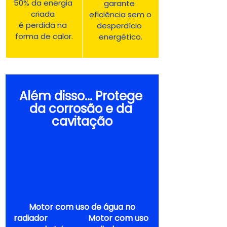
50% da energia 
garante 
criada 
eficiência sem o
é perdida na 
desperdício 
forma de calor.
energético.
Além disso... Protege 
da corrosão e da 
cavitação
 Motor com uso de água no 
radiador                    Motor com uso 