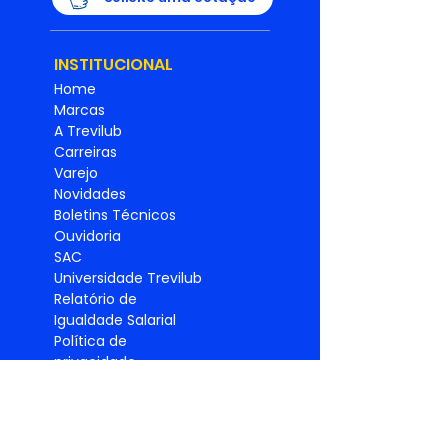
INSTITUCIONAL
Home
Marcas
A Trevilub
Carreiras
Varejo
Novidades
Boletins Técnicos
Ouvidoria
SAC
Universidade Trevilub
Relatório de
Igualdade
Salarial
Política de
privacidade
PRODUTO
S