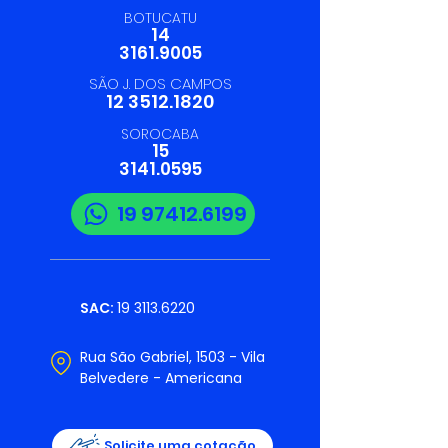
BOTUCATU
14
3161.9005
SÃO J. DOS CAMPOS
12 3512.1820
SOROCABA
15
3141.0595
19 97412.6199
SAC:
19 3113.6220
Rua São Gabriel, 1503 - Vila
Belvedere - Americana
Solicite uma cotação