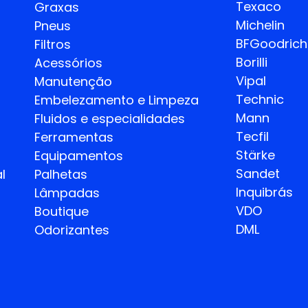
Texaco
Graxas
Michelin
Pneus
BFGoodrich
Filtros
Borilli
Acessórios
Vipal
Manutenção
Technic
Embelezamento e Limpeza
Mann
Fluidos e especialidades
Tecfil
Ferramentas
Stärke
Equipamentos
Sandet
l
Palhetas
Inquibrás
Lâmpadas
VDO
Boutique
DML
Odorizantes