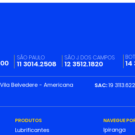
Recebemos o Prêmio
Mui
Sankhya Evolução 2025
ven
na categoria Atacado e
uni
BO
SÃO PAULO
SÃO J. DOS CAMPOS
Distribuição
e pr
200
14
11 3014.2508
12 3512.1820
foto
 Vila Belvedere - Americana
SAC:
19 3113.62
PRODUTOS
NAVEGUE PO
Ipiranga
Lubrificantes