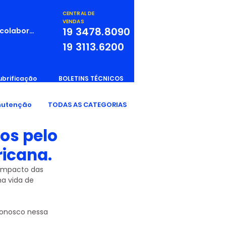
CENTRAL DE
VENDAS
19
3478.8090
 colaborador
19
3113.6200
ubrificação
BOLETINS TÉCNICOS
utenção
TODAS AS CATEGORIAS
os pelo
ricana.
 impacto das 
a vida de 
onosco nessa 