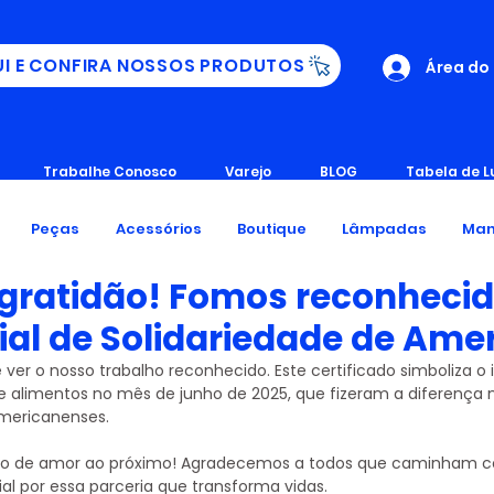
UI E CONFIRA NOSSOS PRODUTOS
Área do
Trabalhe Conosco
Varejo
BLOG
Tabela de L
Peças
Acessórios
Boutique
Lâmpadas
Man
 gratidão! Fomos reconhecid
ial de Solidariedade de Ame
r o nosso trabalho reconhecido. Este certificado simboliza o
 alimentos no mês de junho de 2025, que fizeram a diferença n
americanenses.
ato de amor ao próximo! Agradecemos a todos que caminham c
al por essa parceria que transforma vidas.