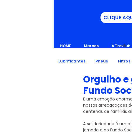
CLIQUE AQ
HOME
Marcas
A Trevilub
Lubrificantes
Pneus
Filtros
Orgulho e
Fundo Soc
É uma emoção enorme ve
nossas arrecadações de
centenas de famílias 
A solidariedade é um 
jornada e ao Fundo Soci