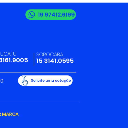
19 97412.6199
to além da compra e
da: Expomotos 2025
u negócios, conexões
TUCATU
SOROCABA
opósito- Confira as
 3161.9005
15 3141.0595
s oficiais do evento!
20
Solicite uma cotação
R MARCA