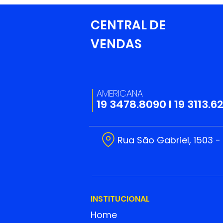
CENTRAL DE
Escreva um comentário
VENDAS
Temos uma Grande
Novidade!
AMERICANA
19 3478.8090
I
19 3113.6
Rua São Gabriel, 1503 -
INSTITUCIONAL
Home