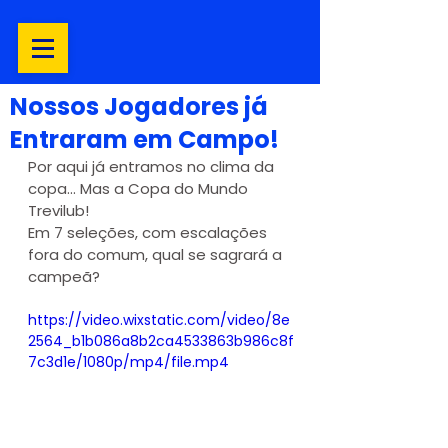
Nossos Jogadores já
Entraram em Campo!
Por aqui já entramos no clima da 
copa... Mas a Copa do Mundo 
Trevilub!
Em 7 seleções, com escalações 
fora do comum, qual se sagrará a 
campeã?
https://video.wixstatic.com/video/8e
2564_b1b086a8b2ca4533863b986c8f
7c3d1e/1080p/mp4/file.mp4