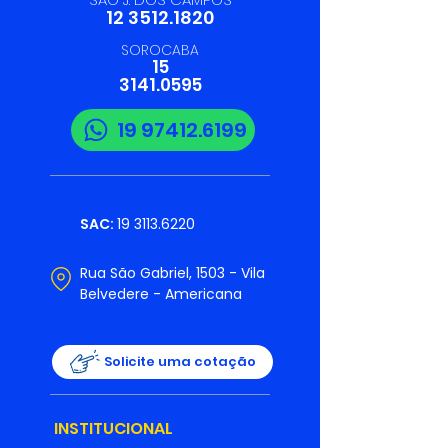
12 3512.1820
SOROCABA
15
3141.0595
19 97412.6199
SAC:
19 3113.6220
Rua São Gabriel, 1503 - Vila
Belvedere - Americana
Solicite uma cotação
INSTITUCIONAL