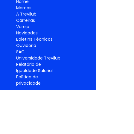
Home
Marcas
A Trevilub
Carreiras
Varejo
Novidades
Boletins Técnicos
Ouvidoria
SAC
Universidade Trevilub
Relatório de
Igualdade
Salarial
Política de
privacidade
PRODUTO
S
Lubrificantes
Graxas
Pneus
Filtros