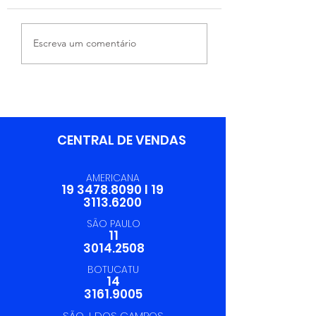
Integração Entre
06/06 - Dia d
Escreva um comentário
Áreas Fortalece a
Profissional 
Excelência
Logística
Operacional da
Trevilog
CENTRAL DE VENDAS
AMERICANA
19 3478.8090
I
19
3113.6200
SÃO PAULO
11
3014.2508
BOTUCATU
14
3161.9005
SÃO J. DOS CAMPOS