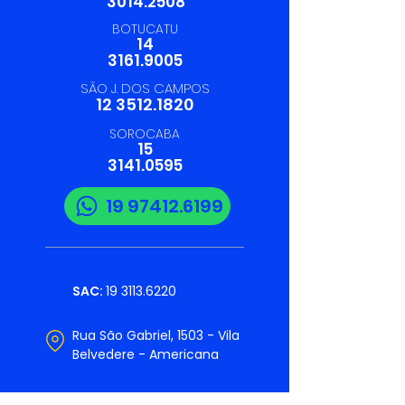
3014.2508
BOTUCATU
14
3161.9005
SÃO J. DOS CAMPOS
12 3512.1820
SOROCABA
15
3141.0595
19 97412.6199
SAC:
19 3113.6220
Rua São Gabriel, 1503 - Vila
Belvedere - Americana