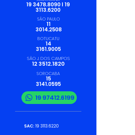
19 3478.8090
I
19
3113.6200
SÃO PAULO
11
3014.2508
BOTUCATU
14
3161.9005
SÃO J. DOS CAMPOS
12 3512.1820
SOROCABA
15
3141.0595
19 97412.6199
SAC:
19 3113.6220