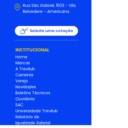
Rua São Gabriel, 1503 - Vila
Belvedere - Americana
Solicite uma cotação
INSTITUCIONAL
Home
Marcas
A Trevilub
Carreiras
Varejo
Novidades
Boletins Técnicos
Ouvidoria
SAC
Universidade Trevilub
Relatório de
Igualdade
Salarial