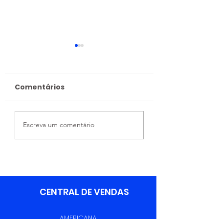
Comentários
Integração Entre
06/06 - Dia d
Escreva um comentário
Áreas Fortalece a
Profissional 
Excelência
Logística
Operacional da
Trevilog
CENTRAL DE VENDAS
AMERICANA