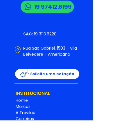
19 97412.6199
SAC:
19 3113.6220
Rua São Gabriel, 1503 - Vila
Belvedere - Americana
Solicite uma cotação
INSTITUCIONAL
Home
Marcas
A Trevilub
Carreiras
Varejo