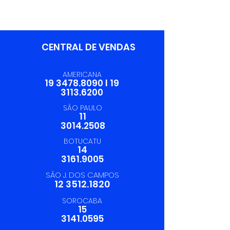
Excelência
Logística
Operacional da
Trevilog
CENTRAL DE VENDAS
AMERICANA
19 3478.8090
I
19
3113.6200
SÃO PAULO
11
3014.2508
BOTUCATU
14
3161.9005
SÃO J. DOS CAMPOS
12 3512.1820
SOROCABA
15
3141.0595