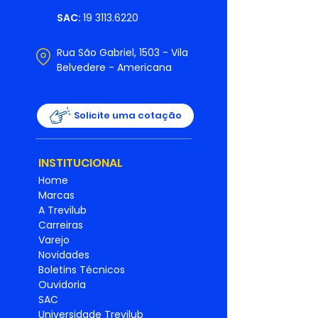
SAC:
19 3113.6220
Rua São Gabriel, 1503 - Vila
Belvedere - Americana
Solicite uma cotação
INSTITUCIONAL
Home
Marcas
A Trevilub
Carreiras
Varejo
Novidades
Boletins Técnicos
Ouvidoria
SAC
Universidade Trevilub