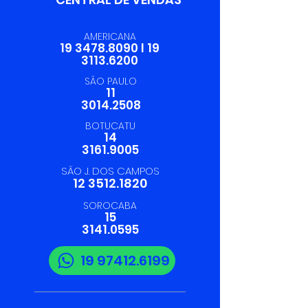
AMERICANA
19 3478.8090
I
19
3113.6200
SÃO PAULO
11
3014.2508
BOTUCATU
14
3161.9005
SÃO J. DOS CAMPOS
12 3512.1820
SOROCABA
15
3141.0595
19 97412.6199