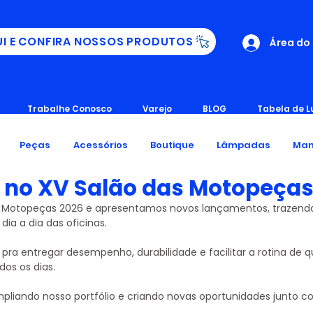
UI E CONFIRA NOSSOS PRODUTOS
Área do
Trabalhe Conosco
Varejo
BLOG
Tabela de L
Peças
Acessórios
Boutique
Lâmpadas
Man
 no XV Salão das Motopeças
s Motopeças 2026 e apresentamos novos lançamentos, trazendo
dia a dia das oficinas.
pra entregar desempenho, durabilidade e facilitar a rotina de q
os os dias.
pliando nosso portfólio e criando novas oportunidades junto c