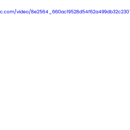
tatic.com/video/8e2564_660ac19528d54f62a499db32c2