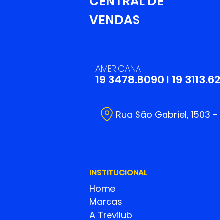
CENTRAL DE
Escreva um comentário
VENDAS
Muito além da compra e
venda: Expomotos 2025
uniu negócios, conexões
AMERICANA
e propósito- Confira as
19 3478.8090
I
19 3113.6
fotos oficiais do evento!
Rua São Gabriel, 1503 -
INSTITUCIONAL
Home
Marcas
A Trevilub