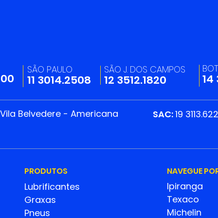
Marcamos presença no
Che
7º Happy Hour Solidário
lanç
da APAE Americana
Bio 
BO
SÃO PAULO
SÃO J. DOS CAMPOS
os d
200
14
11 3014.2508
12 3512.1820
 Vila Belvedere - Americana
SAC:
19 3113.62
PRODUTOS
NAVEGUE PO
Ipiranga
Lubrificantes
Texaco
Graxas
Michelin
Pneus