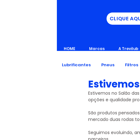
CLIQUE AQ
HOME
Marcas
A Trevilub
Lubrificantes
Pneus
Filtros
Estivemos
Estivemos no Salão da
opções e qualidade pro 
São produtos pensados 
mercado duas rodas tod
Seguimos evoluindo, am
parceiros.