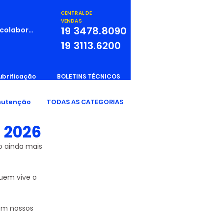
CENTRAL DE
VENDAS
19
3478.8090
 colaborador
19
3113.6200
ubrificação
BOLETINS TÉCNICOS
utenção
TODAS AS CATEGORIAS
 2026
 ainda mais 
uem vive o 
om nossos 