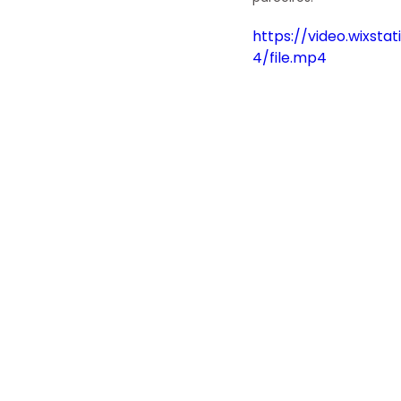
https://video.wixs
4/file.mp4