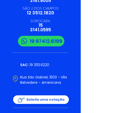
3161.9005
SÃO J. DOS CAMPOS
12 3512.1820
SOROCABA
15
3141.0595
19 97412.6199
SAC:
19 3113.6220
Rua São Gabriel, 1503 - Vila
Belvedere - Americana
Solicite uma cotação