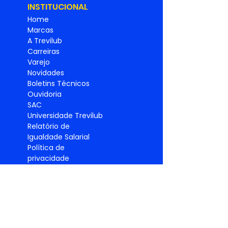
INSTITUCIONAL
Home
Marcas
A Trevilub
Carreiras
Varejo
Novidades
Boletins Técnicos
Ouvidoria
SAC
Universidade Trevilub
Relatório de
Igualdade
Salarial
Política de
privacidade
PRODUTO
S
Lubrificantes
Graxas
Pneus