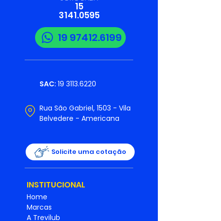
15
3141.0595
19 97412.6199
SAC:
19 3113.6220
Rua São Gabriel, 1503 - Vila
Belvedere - Americana
Solicite uma cotação
INSTITUCIONAL
Home
Marcas
A Trevilub