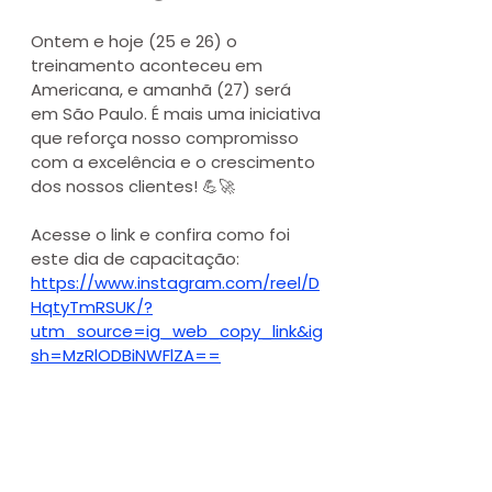
Ontem e hoje (25 e 26) o 
treinamento aconteceu em 
Americana, e amanhã (27) será 
em São Paulo. É mais uma iniciativa 
que reforça nosso compromisso 
com a excelência e o crescimento 
dos nossos clientes! 💪🚀
Acesse o link e confira como foi 
este dia de capacitação:
https://www.instagram.com/reel/D
HqtyTmRSUK/?
utm_source=ig_web_copy_link&ig
sh=MzRlODBiNWFlZA==