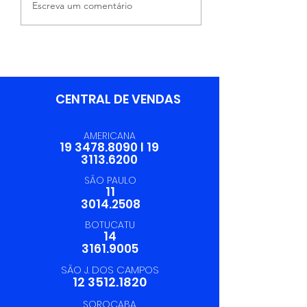
Escreva um comentário
Áreas Fortalece a
Profissional 
Excelência
Logística
Operacional da
Trevilog
CENTRAL DE VENDAS
AMERICANA
19 3478.8090
I
19
3113.6200
SÃO PAULO
11
3014.2508
BOTUCATU
14
3161.9005
SÃO J. DOS CAMPOS
12 3512.1820
SOROCABA