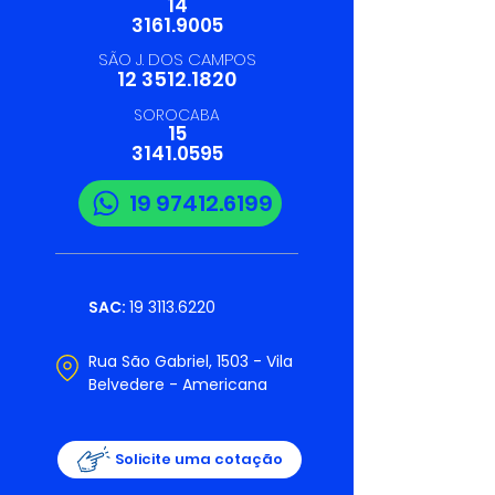
14
3161.9005
SÃO J. DOS CAMPOS
12 3512.1820
SOROCABA
15
3141.0595
19 97412.6199
SAC:
19 3113.6220
Rua São Gabriel, 1503 - Vila
Belvedere - Americana
Solicite uma cotação