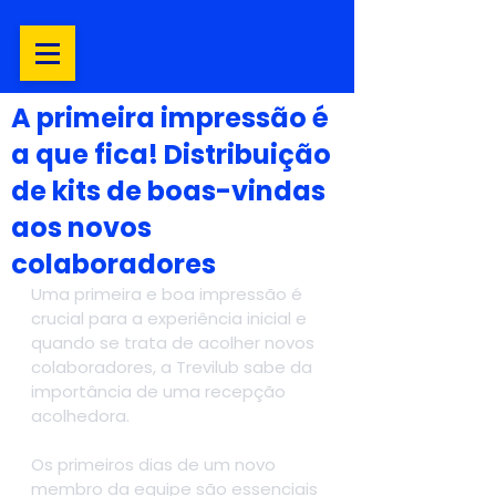
A primeira impressão é
a que fica! Distribuição
de kits de boas-vindas
aos novos
colaboradores
Uma primeira e boa impressão é 
crucial para a experiência inicial e 
quando se trata de acolher novos 
colaboradores, a Trevilub sabe da 
importância de uma recepção 
acolhedora.
Os primeiros dias de um novo 
membro da equipe são essenciais 