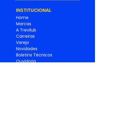
INSTITUCIONAL
Home
Marcas
A Trevilub
Carreiras
Varejo
Novidades
Boletins Técnicos
Ouvidoria
SAC
Universidade Trevilub
Relatório de
Igualdade
Salarial
Política de
privacidade
PRODUTO
S
Lubrificantes
Graxas