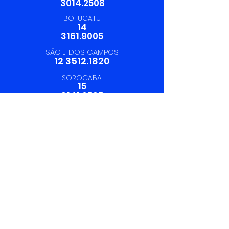
3014.2508
BOTUCATU
14
3161.9005
SÃO J. DOS CAMPOS
12 3512.1820
SOROCABA
15
3141.0595
19 97412.6199
SAC:
19 3113.6220
Rua São Gabriel, 1503 - Vila
Belvedere - Americana